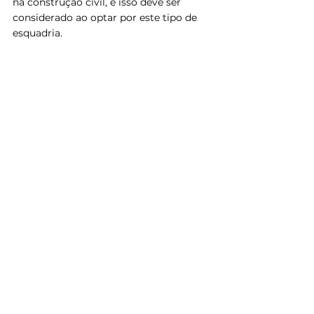
na construção civil, e isso deve ser 
considerado ao optar por este tipo de 
esquadria. 
Imagem: Esquadrias de vidro
Fonte: Imagem via Pinterest